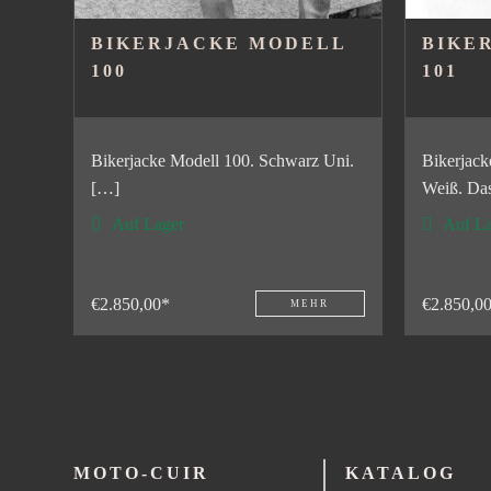
BIKERJACKE MODELL
BIKE
100
101
Bikerjacke Modell 100. Schwarz Uni.
Bikerjack
[…]
Weiß. Da
Auf Lager
Auf La
€2.850,00*
€2.850,0
MEHR
MOTO-CUIR
KATALOG