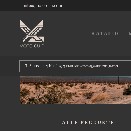
info@moto-cuir.com
Zur
Zum
Navigation
Inhalt
KATALOG
springen
springen
Startseite
Katalog
Produkte verschlagwortet mit „leather“
ALLE PRODUKTE