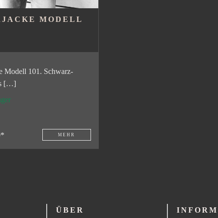
RJACKE MODELL
e Modell 101. Schwarz-
s […]
ger
0*
MEHR
ÜBER
INFORM