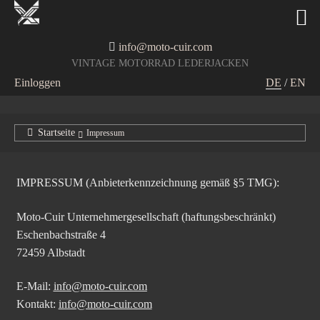
info@moto-cuir.com
VINTAGE MOTORRAD LEDERJACKEN
Einloggen
DE
/
EN
Startseite
Impressum
IMPRESSUM (Anbieterkennzeichnung gemäß §5 TMG):
Moto-Cuir Unternehmergesellschaft (haftungsbeschränkt)
Eschenbachstraße 4
72459 Albstadt
E-Mail:
info@moto-cuir.com
Kontakt:
info@moto-cuir.com