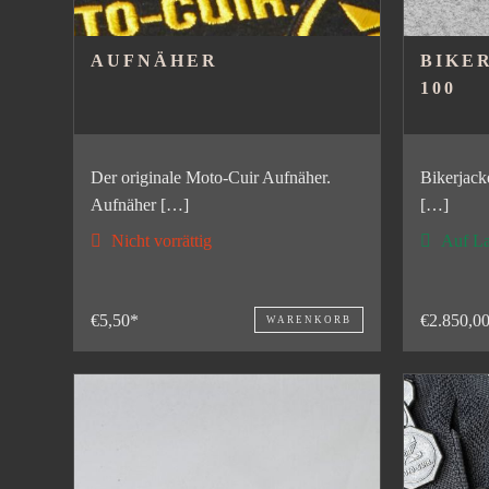
AUFNÄHER
BIKE
100
Der originale Moto-Cuir Aufnäher.
Bikerjack
Aufnäher […]
[…]
Nicht vorrättig
Auf La
€5,50*
€2.850,0
WARENKORB