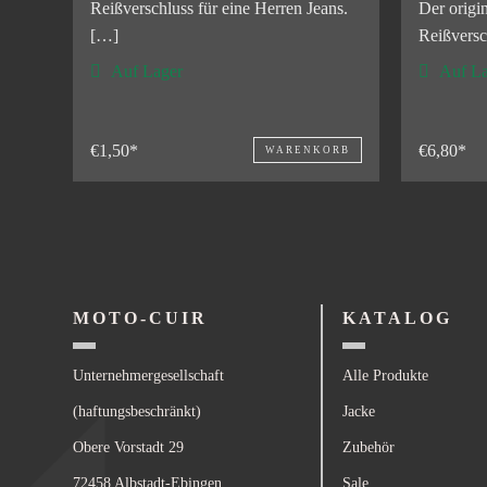
Reißverschluss für eine Herren Jeans.
Der origi
[…]
Reißversc
Auf Lager
Auf La
€1,50*
€6,80*
WARENKORB
MOTO-CUIR
KATALOG
Unternehmergesellschaft
Alle Produkte
(haftungsbeschränkt)
Jacke
Obere Vorstadt 29
Zubehör
72458 Albstadt-Ebingen
Sale