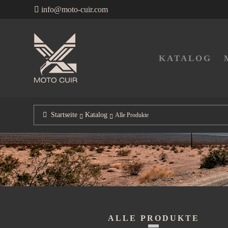
info@moto-cuir.com
Zur
Zum
Navigation
Inhalt
KATALOG
springen
springen
Startseite
Katalog
Alle Produkte
ALLE PRODUKTE